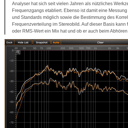
Analyser hat sich seit vielen Jahren als nützliches Werk
Frequenzgangs etabliert. Ebenso ist damit eine Messun
und Standards möglich sowie die Bestimmung des Korrela
Frequenzverteilung im Stereobild. Auf dieser Basis kann
oder RMS-Wert ein Mix hat und ob er auch beim Abhören 