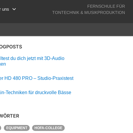
FERNSCHULE FÜR
r uns
TONTECHNIK & MUSIKPRODUKTION
LOGPOSTS
test du dich jetzt mit 3D-Audio
gen
r HD 480 PRO – Studio-Praxistest
in-Techniken für druckvolle Bässe
WÖRTER
EQUIPMENT
HOFA-COLLEGE