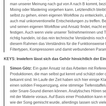
man unserer Meinung nach gut von A nach B kommt, bezi
Mixing oder Mastering vorgehen kann. Letztendlich blei
selbst zu gehen, einen eigenen Workflow zu entwickeln, z
auch mal unkonventionelle Entscheidungen zu treffen. Bev
und seinen eigenen Workflow und Ansatz findet, macht e
festigen. Auch wenn viele unserer Teilnehmerinnen und Te
richtig handeln, ist das rein technische Verständnis noch
diesem Rahmen das Verständnis für die Funktionsweise 
Filtertypen, Kompressoren und damit verbundenen Parame
KEYS: Inwiefern lässt sich das Gehör hinsichtlich der Ei
Simon Götz:
Ein guter Ansatz ist das Arbeiten mit Ref
Produktionen, die man selbst gut kennt und schätzt oder 
bekannt sind. Im Laufe der Zeit haben sich hier einige Klas
einen soliden Frequenzgang, eine stimmige Tiefenstaffel
oder Snare-Sound dienen können. Analytisches Hören s
mit der Materie voraus. Auf Basis einer Produktion kann 
wie der Song gemischt wurde, allerdings lassen sich viele