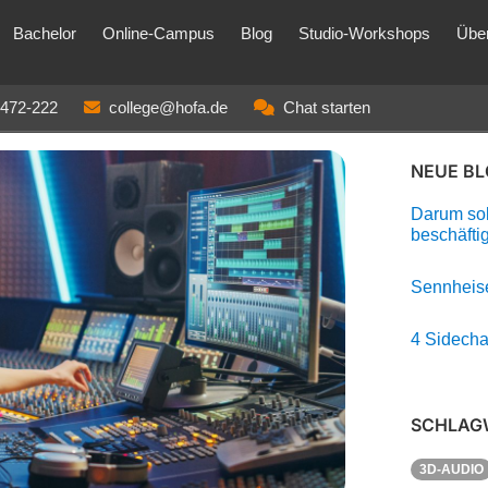
Bachelor
Online-Campus
Blog
Studio-Workshops
Übe
3472-222
college@hofa.de
Chat starten
NEUE B
Darum soll
beschäfti
Sennheise
4 Sidecha
SCHLAG
3D-AUDIO