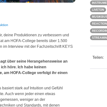
INSTRUM
LIVETON
MUSIKBUS
REACTION
ktion
RECORDI
r, deine Produktionen zu verbessern und
STREAMI
hat am HOFA-College bereits über 1.500
n im Interview mit der Fachzeitschrift KEYS
Teilen:
agt über seine Herangehensweise an
 ich höre. Ich habe keinen
e, am HOFA-College verfolgt ihr einen
siert stark auf Intuition und Gefühl
ste. Auch wenn jeder einen etwas
s gemessen, weniger an der
echniken und Standards, mit denen