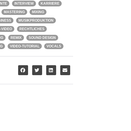
ENTE
INTERVIEW
KARRIERE
MASTERING
MIXING
INESS
MUSIKPRODUKTION
-VIDEO
RECHTLICHES
NG
REMIX
SOUND DESIGN
NG
VIDEO-TUTORIAL
VOCALS