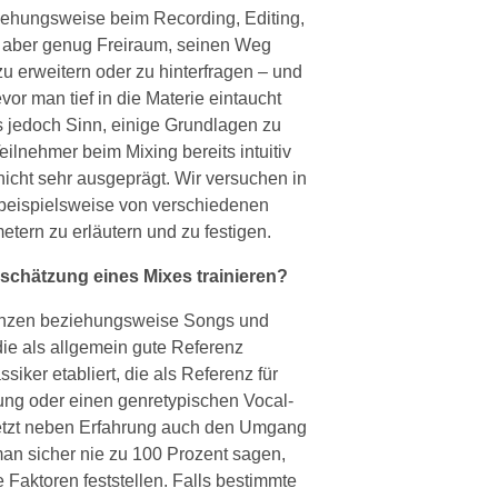
ehungsweise beim Recording, Editing,
bt aber genug Freiraum, seinen Weg
u erweitern oder zu hinterfragen – und
or man tief in die Materie eintaucht
s jedoch Sinn, einige Grundlagen zu
ilnehmer beim Mixing bereits intuitiv
 nicht sehr ausgeprägt. Wir versuchen in
beispielsweise von verschiedenen
tern zu erläutern und zu festigen.
nschätzung eines Mixes trainieren?
erenzen beziehungsweise Songs und
die als allgemein gute Referenz
siker etabliert, die als Referenz für
ung oder einen genretypischen Vocal-
etzt neben Erfahrung auch den Umgang
man sicher nie zu 100 Prozent sagen,
 Faktoren feststellen. Falls bestimmte