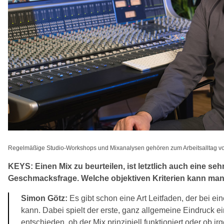
Regelmäßige Studio-Workshops und Mixanalysen gehören zum Arbeitsalltag v
KEYS: Einen Mix zu beurteilen, ist letztlich auch eine seh
Geschmacksfrage. Welche objektiven Kriterien kann ma
Simon Götz:
Es gibt schon eine Art Leitfaden, der bei ein
kann. Dabei spielt der erste, ganz allgemeine Eindruck ei
entschieden, ob der Mix prinzipiell funktioniert oder ob 