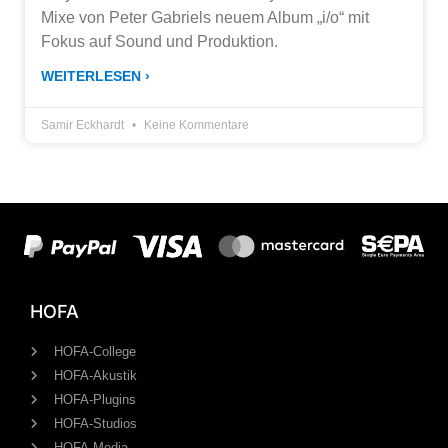
Mixe von Peter Gabriels neuem Album „i/o“ mit
Fokus auf Sound und Produktion.
WEITERLESEN ›
Samir Eckhardt
Keine Kommentare
HOFA
HOFA-College
HOFA-Akustik
HOFA-Plugins
HOFA-Studios
HOFA-Media