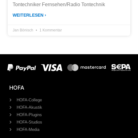
Tontechniker Fernsehen/Radio Tontechnik
WEITERLESEN ›
Jan Bönisch
1 Kommentar
HOFA
HOFA-College
HOFA-Akustik
HOFA-Plugins
HOFA-Studios
HOFA-Media