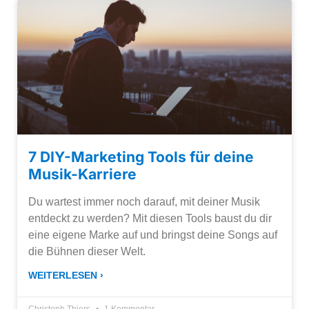
7 DIY-Marketing Tools für deine
Musik-Karriere
Du wartest immer noch darauf, mit deiner Musik
entdeckt zu werden? Mit diesen Tools baust du dir
eine eigene Marke auf und bringst deine Songs auf
die Bühnen dieser Welt.
WEITERLESEN ›