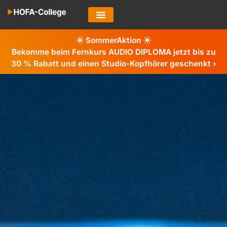
SommerAktion
Bekomme beim Fernkurs AUDIO DIPLOMA jetzt bis zu
30 %
Rabatt und einen Studio-Kopfhörer geschenkt ›