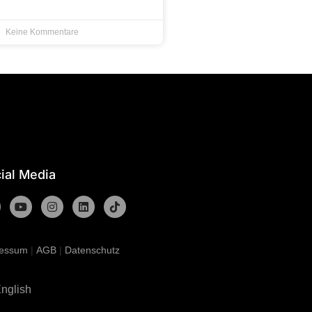
Keine Kommentare
ial Media
ressum
|
AGB
|
Datenschutz
nglish