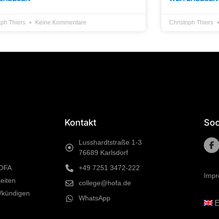
oph Thiers
Keine Kommentare
Christoph Thiers
Kontakt
Soc
Lusshardtstraße 1-3
76689 Karlsdorf
HOFA
+49 7251 3472-222
Imp
eiten
college@hofa.de
/kündigen
WhatsApp
E