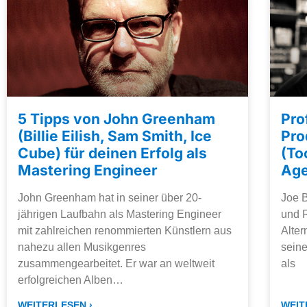
5 Tipps von John Greenham
Pro
(Billie Eilish, Sam Smith, Ice
Pro
Cube) für deinen Erfolg als
(To
Mastering Engineer
Age
John Greenham hat in seiner über 20-
Joe B
jährigen Laufbahn als Mastering Engineer
und 
mit zahlreichen renommierten Künstlern aus
Alter
nahezu allen Musikgenres
seine
zusammengearbeitet. Er war an weltweit
als
erfolgreichen Alben…
WEITERLESEN ›
WEIT