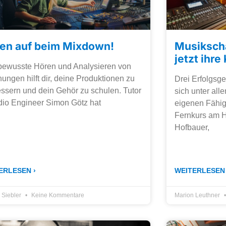
en auf beim Mixdown!
Musiksch
jetzt ihr
bewusste Hören und Analysieren von
ungen hilft dir, deine Produktionen zu
Drei Erfolgsge
ssern und dein Gehör zu schulen. Tutor
sich unter all
dio Engineer Simon Götz hat
eigenen Fähig
Fernkurs am 
Hofbauer,
ERLESEN ›
WEITERLESEN 
p Siebler
Keine Kommentare
Marion Leuthner