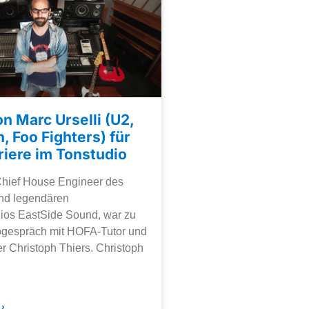
on Marc Urselli (U2,
, Foo Fighters) für
riere im Tonstudio
 Chief House Engineer des
und legendären
ios EastSide Sound, war zu
ogespräch mit HOFA-Tutor und
r Christoph Thiers. Christoph
›