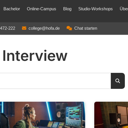
Bachelor
Online-Campus
Blog
Studio-Workshops
Übe
3472-222
college@hofa.de
Chat starten
Interview