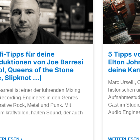
fi-Tipps für deine
5 Tipps v
duktionen von Joe Barresi
Elton John
ol, Queens of the Stone
deine Kar
, Slipknot …)
Marc Urselli,
historischen 
arresi ist einer der führenden Mixing
Aufnahmestud
Recording-Engineers in den Genres
Gast im Studi
native Rock, Metal und Punk. Mit
Audio Enginee
m kraftvollen, harten Sound, der auch
ERLESEN ›
WEITERLESEN 