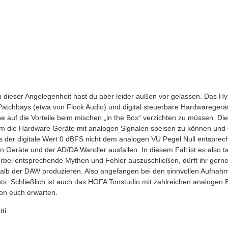
in dieser Angelegenheit hast du aber leider außen vor gelassen. Das H
 Patchbays (etwa von Flock Audio) und digital steuerbare Hardwarege
auf die Vorteile beim mischen „in the Box“ verzichten zu müssen. Dies
um die Hardware Geräte mit analogen Signalen speisen zu können und 
s der digitale Wert 0 dBFS nicht dem analogen VU Pegel Null entspreche
n Geräte und der AD/DA Wandler ausfallen. In diesem Fall ist es also t
rbei entsprechende Mythen und Fehler auszuschließen, dürft ihr gerne 
alb der DAW produzieren. Also angefangen bei den sinnvollen Aufnahme
s. Schließlich ist auch das HOFA Tonstudio mit zahlreichen analogen E
on euch erwarten.
ti