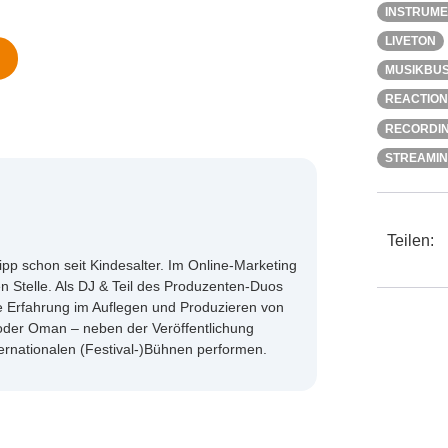
INSTRUM
LIVETON
MUSIKBUS
REACTION
RECORDI
STREAMI
Teilen:
lipp schon seit Kindesalter. Im Online-Marketing
en Stelle. Als DJ & Teil des Produzenten-Duos
ge Erfahrung im Auflegen und Produzieren von
 oder Oman – neben der Veröffentlichung
ternationalen (Festival-)Bühnen performen.