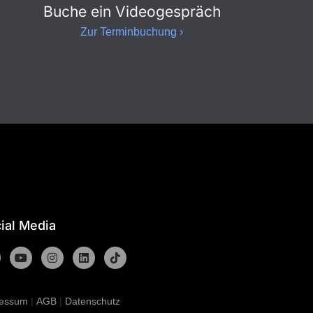
Buche ein Videogespräch
Zur Terminbuchung ›
ial Media
ressum
|
AGB
|
Datenschutz