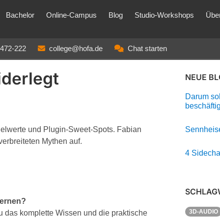
Bachelor
Online-Campus
Blog
Studio-Workshops
Übe
3472-222
college@hofa.de
Chat starten
iderlegt
NEUE B
Darum soll
beschäfti
gelwerte und Plugin-Sweet-Spots. Fabian
Sennheise
verbreiteten Mythen auf.
4 Sidecha
SCHLAG
lernen?
3D-AUDIO
as komplette Wissen und die praktische