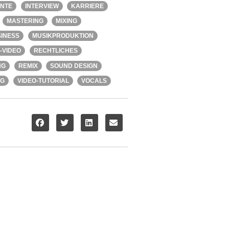
ENTE
INTERVIEW
KARRIERE
MASTERING
MIXING
INESS
MUSIKPRODUKTION
-VIDEO
RECHTLICHES
NG
REMIX
SOUND DESIGN
NG
VIDEO-TUTORIAL
VOCALS