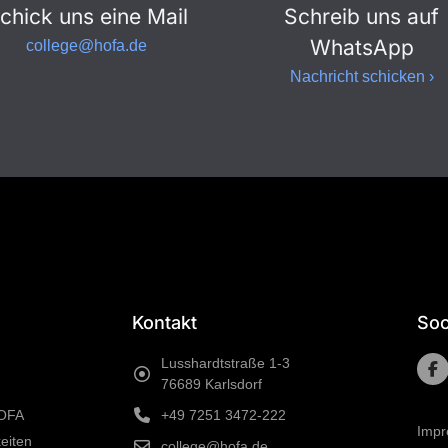
chick uns eine Mail
Schreib uns auf
WhatsApp
college@hofa.de
Nachricht schicken ›
Kontakt
Soc
Lusshardtstraße 1-3
76689 Karlsdorf
HOFA
+49 7251 3472-222
Imp
eiten
college@hofa.de