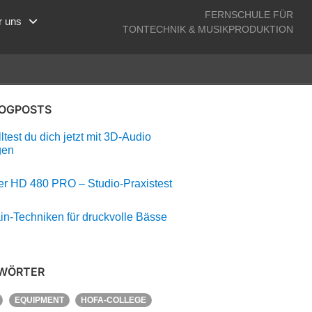
FERNSCHULE FÜR
r uns
TONTECHNIK & MUSIKPRODUKTION
LOGPOSTS
test du dich jetzt mit 3D-Audio
gen
r HD 480 PRO – Studio-Praxistest
in-Techniken für druckvolle Bässe
WÖRTER
EQUIPMENT
HOFA-COLLEGE