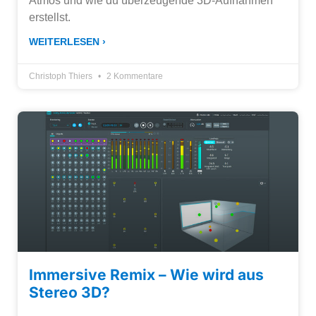
Atmos und wie du überzeugende 3D-Aufnahmen
erstellst.
WEITERLESEN ›
Christoph Thiers
2 Kommentare
Immersive Remix – Wie wird aus
Stereo 3D?