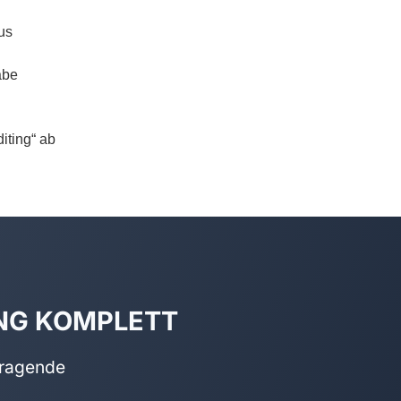
us
abe
diting“ ab
NG KOMPLETT
rragende