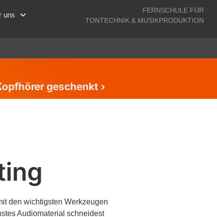
FERNSCHULE FÜR
r uns
TONTECHNIK & MUSIKPRODUKTION
Kopfhörer geschenkt ›
ting
mit den wichtigsten Werkzeugen
stes Audiomaterial schneidest