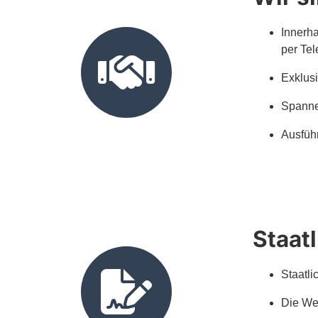
Innerha
per Tel
Exklus
Spanne
Ausfüh
Staatl
Staatli
Die We