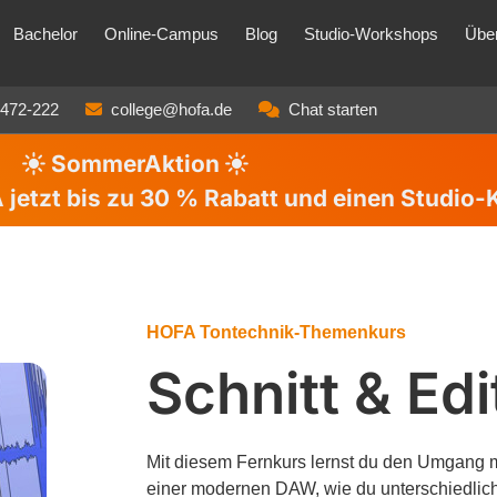
Bachelor
Online-Campus
Blog
Studio-Workshops
Übe
3472-222
college@hofa.de
Chat starten
SommerAktion
jetzt bis zu
30 %
Rabatt und einen Studio-
HOFA Tontechnik-Themenkurs
Schnitt & Edi
Mit diesem Fernkurs lernst du den Umgang 
einer modernen DAW, wie du unterschiedlich