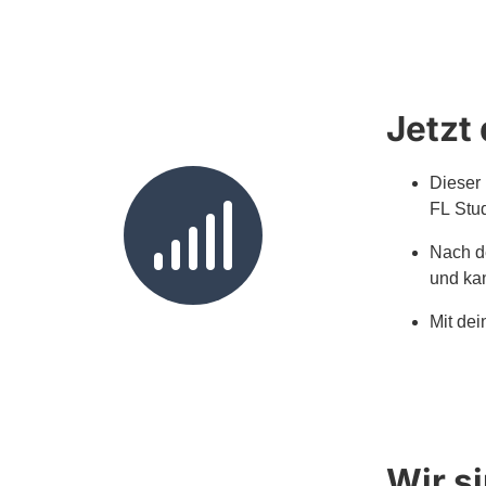
Jetzt
Dieser 
FL Stud
Nach d
und kan
Mit dei
Wir si