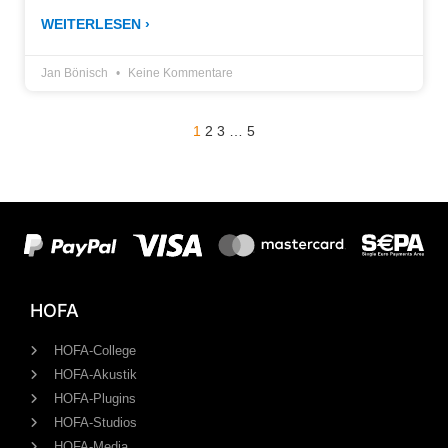
WEITERLESEN ›
Jan Bönisch
Keine Kommentare
1
2
3
…
5
HOFA
HOFA-College
HOFA-Akustik
HOFA-Plugins
HOFA-Studios
HOFA-Media