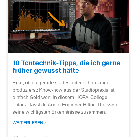
10 Tontechnik-Tipps, die ich gerne
früher gewusst hätte
Egal, ob du gerade startest oder schon länger
produzierst: Know-how aus der Studiopraxis ist
einfach Gold wert! In diesem HOFA-College
Tutorial fasst dir Audio Engineer Hilton Theissen
seine wichtigsten Erkenntnisse zusammen.
WEITERLESEN ›