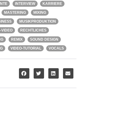
ENTE
INTERVIEW
KARRIERE
MASTERING
MIXING
INESS
MUSIKPRODUKTION
-VIDEO
RECHTLICHES
NG
REMIX
SOUND DESIGN
NG
VIDEO-TUTORIAL
VOCALS