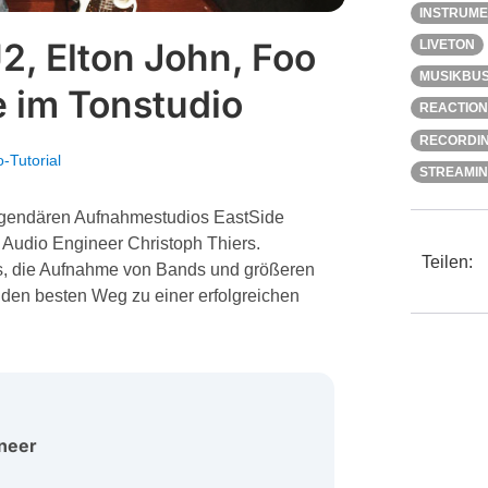
INSTRUM
U2, Elton John, Foo
LIVETON
MUSIKBUS
e im Tonstudio
REACTION
RECORDI
-Tutorial
STREAMI
legendären Aufnahmestudios EastSide
Audio Engineer Christoph Thiers.
Teilen:
ws, die Aufnahme von Bands und größeren
den besten Weg zu einer erfolgreichen
ineer