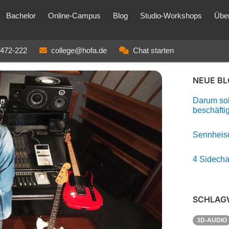
Bachelor
Online-Campus
Blog
Studio-Workshops
Übe
3472-222
college@hofa.de
Chat starten
NEUE B
Darum soll
beschäfti
Sennheise
4 Sidecha
SCHLAG
3D-AUDIO