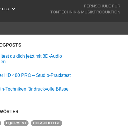
FERNSCHULE FÜR
r uns
TONTECHNIK & MUSIKPRODUKTION
LOGPOSTS
test du dich jetzt mit 3D-Audio
gen
r HD 480 PRO – Studio-Praxistest
in-Techniken für druckvolle Bässe
WÖRTER
EQUIPMENT
HOFA-COLLEGE