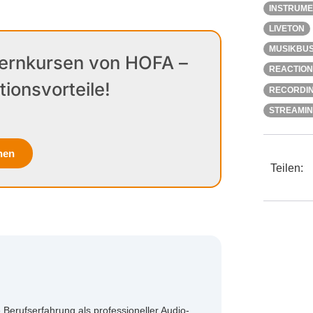
INSTRUM
LIVETON
MUSIKBUS
Fernkursen von HOFA –
REACTION
tionsvorteile!
RECORDI
STREAMI
hen
Teilen:
Berufserfahrung als professioneller Audio-