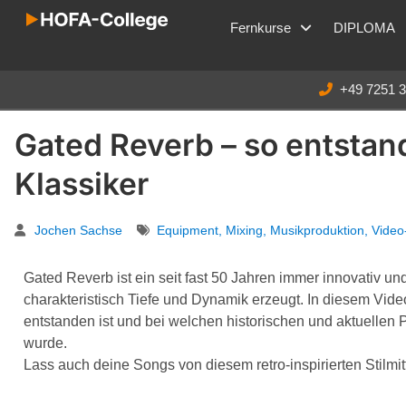
Fernkurse
DIPLOMA
+49 7251 
Gated Reverb – so entstan
Klassiker
Jochen Sachse
Equipment
,
Mixing
,
Musikproduktion
,
Video-
Gated Reverb ist ein seit fast 50 Jahren immer innovativ un
charakteristisch Tiefe und Dynamik erzeugt. In diesem Vide
entstanden ist und bei welchen historischen und aktuellen P
wurde.
Lass auch deine Songs von diesem retro-inspirierten Stilmitte