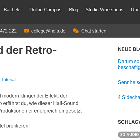
Bachelor
Online-Campus
Blog
Studio-Workshops
Übe
3472-222
college@hofa.de
Chat starten
d der Retro-
NEUE B
Darum soll
beschäfti
Tutorial
Sennheise
d modern klingender Effekt, der
4 Sidecha
o erfährst du, wie dieser Hall-Sound
roduktionen er erfolgreich eingesetzt
SCHLAG
l profitieren!
3D-AUDIO