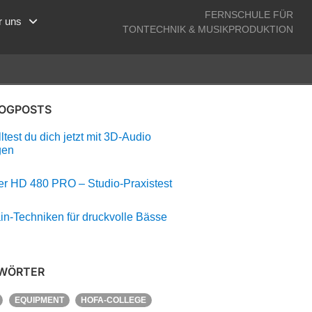
FERNSCHULE FÜR
r uns
TONTECHNIK & MUSIKPRODUKTION
LOGPOSTS
test du dich jetzt mit 3D-Audio
gen
r HD 480 PRO – Studio-Praxistest
in-Techniken für druckvolle Bässe
WÖRTER
EQUIPMENT
HOFA-COLLEGE