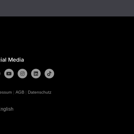
ial Media
ressum
|
AGB
|
Datenschutz
nglish