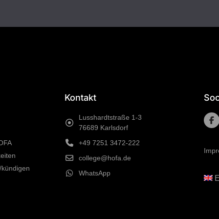
Kontakt
Soc
Lusshardtstraße 1-3
76689 Karlsdorf
HOFA
+49 7251 3472-222
Imp
eiten
college@hofa.de
/kündigen
WhatsApp
E