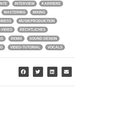
ENTE
INTERVIEW
KARRIERE
MASTERING
MIXING
INESS
MUSIKPRODUKTION
-VIDEO
RECHTLICHES
NG
REMIX
SOUND DESIGN
NG
VIDEO-TUTORIAL
VOCALS