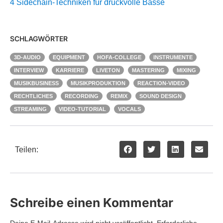
4 Sidechain-Techniken für druckvolle Bässe
SCHLAGWÖRTER
3D-AUDIO
EQUIPMENT
HOFA-COLLEGE
INSTRUMENTE
INTERVIEW
KARRIERE
LIVETON
MASTERING
MIXING
MUSIKBUSINESS
MUSIKPRODUKTION
REACTION-VIDEO
RECHTLICHES
RECORDING
REMIX
SOUND DESIGN
STREAMING
VIDEO-TUTORIAL
VOCALS
Teilen:
Schreibe einen Kommentar
Deine E-Mail-Adresse wird nicht veröffentlicht.
Erforderliche