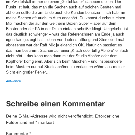
im Zweifelsfall immer so einen „Gettoblaster“ daneben stellen. Der
Punkt ist halt, das man die Sachen auch auf solchen Geräten mal
abhören sollte die am Ende auch die Kunden benutzen – ich hab mir
meine Sachen oft auch im Auto angehört. Du kannst durchaus einen
Mix machen der auf den Geitheim Boxen Super – aber auf dem
Blaster oder der PA in der Disko einfach scheiße klingt. Umgekehrt ist
das deutlich schwieriger – was das Referenzhören am Ende ja auch
irgendwie gezeigt hat – denn von Tiefenstafflung und Stereobild mal
abgesehen war der Raff Mix ja eigentlich OK. Natürlich passiert es
das man bestimmt Sachen auf einer „Krach oder billig Abhöre“ einfach
nicht hört – das kann man dann mit der Studio Abhöre oder dem
Kopfhörer korrigieren. Aber sich beim Mischen – und insbesondere
beim Mastern nur auf Studioabhören zu verlassen währe aus meiner
Sicht ein großer Fehler…
Antworten
Schreibe einen Kommentar
Deine E-Mail-Adresse wird nicht veröffentlicht.
Erforderliche
Felder sind mit
*
markiert
Kommentar
*