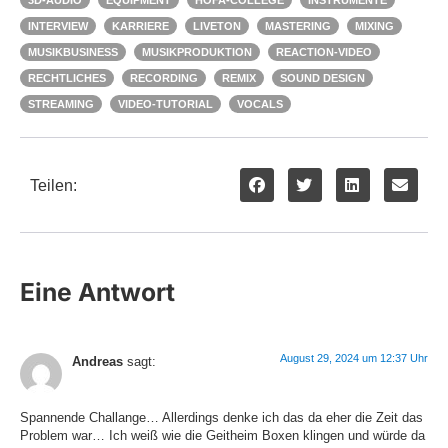
3D-AUDIO
EQUIPMENT
HOFA-COLLEGE
INSTRUMENTE
INTERVIEW
KARRIERE
LIVETON
MASTERING
MIXING
MUSIKBUSINESS
MUSIKPRODUKTION
REACTION-VIDEO
RECHTLICHES
RECORDING
REMIX
SOUND DESIGN
STREAMING
VIDEO-TUTORIAL
VOCALS
Teilen:
Eine Antwort
August 29, 2024 um 12:37 Uhr
Andreas
sagt:
Spannende Challange… Allerdings denke ich das da eher die Zeit das
Problem war… Ich weiß wie die Geitheim Boxen klingen und würde da