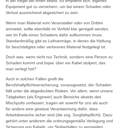
in der Regel bei ihnen selbst. Es empfiehlt sich, eigenes
Equipment gut zu versichern, um bei einem Schaden oder
Verlust ausreichend abgesichert zu sein.
Wenn man Material vom Veranstalter oder von Dritten
anmietet, sollte ebenfalls im Vorfeld klar geregelt werden,
wer im Falle eines Schadens dafür aufkommen muss.
Standardmäßig gibt es Leihverträge, in denen die Haftung
für beschädigtes oder verlorenes Material festgelegt ist.
Doch was, wenn nicht nur Technik, sondern eine Person zu
Schaden kommt und bspw. über ein Kabel stolpert, das
man verlegt hat?
Auch in solchen Fällen greift die
Berufshaftpflichtversicherung, vorausgesetzt, der Schaden
fällt unter die abgedeckten Risiken. Vor allem, wenn unsere
Tätigkeiten (als Engineer) auch Bereiche abseits des
Mischpults umfassen, tragen wir sowohl für uns als auch
für andere eine gewisse Verantwortung dafür, dass
Arbeitsbereiche sicher sind (die sog. Sorgfaltspflicht). Dazu
gehört unter anderem die ordnungsgemäße Verlegung und
Sicherung von Kabeln, um Stolperfallen zu vermeiden.