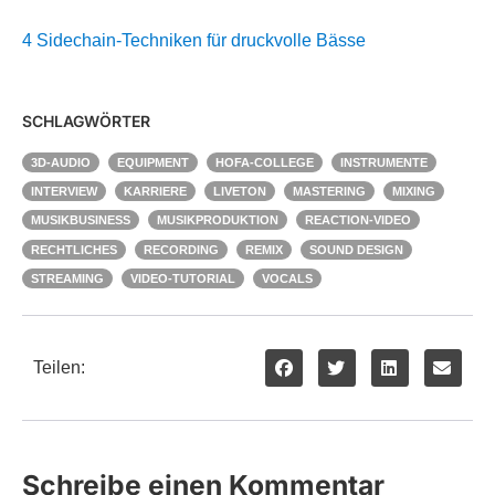
4 Sidechain-Techniken für druckvolle Bässe
SCHLAGWÖRTER
3D-AUDIO
EQUIPMENT
HOFA-COLLEGE
INSTRUMENTE
INTERVIEW
KARRIERE
LIVETON
MASTERING
MIXING
MUSIKBUSINESS
MUSIKPRODUKTION
REACTION-VIDEO
RECHTLICHES
RECORDING
REMIX
SOUND DESIGN
STREAMING
VIDEO-TUTORIAL
VOCALS
Teilen:
Schreibe einen Kommentar