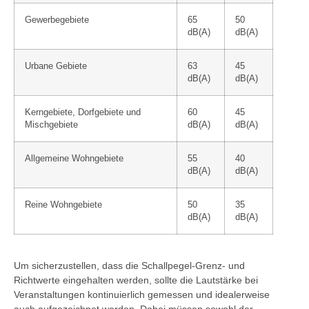
Gewerbegebiete
65
50
dB(A)
dB(A)
Urbane Gebiete
63
45
dB(A)
dB(A)
Kerngebiete, Dorfgebiete und
60
45
Mischgebiete
dB(A)
dB(A)
Allgemeine Wohngebiete
55
40
dB(A)
dB(A)
Reine Wohngebiete
50
35
dB(A)
dB(A)
Um sicherzustellen, dass die Schallpegel-Grenz- und
Richtwerte eingehalten werden, sollte die Lautstärke bei
Veranstaltungen kontinuierlich gemessen und idealerweise
auch aufgezeichnet werden. Dabei müssen sowohl der