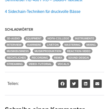
4 Sidechain-Techniken für druckvolle Bässe
SCHLAGWÖRTER
3D-AUDIO
EQUIPMENT
HOFA-COLLEGE
INSTRUMENTE
INTERVIEW
KARRIERE
LIVETON
MASTERING
MIXING
MUSIKBUSINESS
MUSIKPRODUKTION
REACTION-VIDEO
RECHTLICHES
RECORDING
REMIX
SOUND DESIGN
STREAMING
VIDEO-TUTORIAL
VOCALS
Teilen: