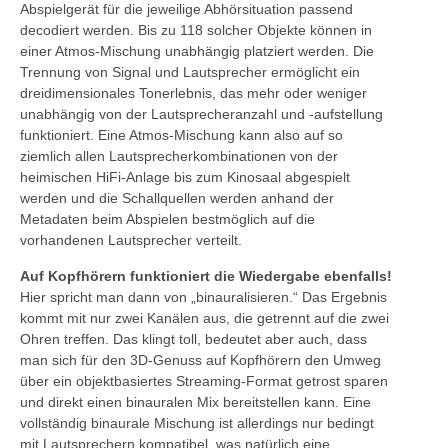
Abspielgerät für die jeweilige Abhörsituation passend
decodiert werden. Bis zu 118 solcher Objekte können in
einer Atmos-Mischung unabhängig platziert werden. Die
Trennung von Signal und Lautsprecher ermöglicht ein
dreidimensionales Tonerlebnis, das mehr oder weniger
unabhängig von der Lautsprecheranzahl und -aufstellung
funktioniert. Eine Atmos-Mischung kann also auf so
ziemlich allen Lautsprecherkombinationen von der
heimischen HiFi-Anlage bis zum Kinosaal abgespielt
werden und die Schallquellen werden anhand der
Metadaten beim Abspielen bestmöglich auf die
vorhandenen Lautsprecher verteilt.
Auf Kopfhörern funktioniert die Wiedergabe ebenfalls!
Hier spricht man dann von „binauralisieren.“ Das Ergebnis
kommt mit nur zwei Kanälen aus, die getrennt auf die zwei
Ohren treffen. Das klingt toll, bedeutet aber auch, dass
man sich für den 3D-Genuss auf Kopfhörern den Umweg
über ein objektbasiertes Streaming-Format getrost sparen
und direkt einen binauralen Mix bereitstellen kann. Eine
vollständig binaurale Mischung ist allerdings nur bedingt
mit Lautsprechern kompatibel, was natürlich eine