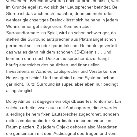
verwenden. Bei Mono war das noch unproblematisch, weil
im Grunde egal ist, wo sich der Lautsprecher befindet. Bei
Stereo ist das auch noch machbar, denn ein mehr oder
weniger gleichseitiges Dreieck lässt sich beinahe in jedem
Wohnzimmer gut integrieren. Kommen aber
Surroundformate ins Spiel, wird es schon schwieriger, da
stehen die Surroundlautsprecher aus Platzmangel schon
gerne mal seitlich oder gar in falscher Reihenfolge verteilt –
das war es dann mit dem schönen 3D-Erlebnis … Und
kommen dann noch Deckenlautsprecher dazu, hängt
häufig angesichts des baulichen und finanziellen
Investments in Wandler, Lautsprecher und Verstärker der
Haussegen schief. Und mobil sind diese Systeme schon
gar nicht. Kurz: Surround ist super, aber eben nur bedingt
alltagstauglich.
Dolby Atmos ist dagegen ein objektbasiertes Tonformat. Ein
solches arbeitet zwar auch mit Audiospuren; diese werden
allerdings keinem fixen Lautsprecher zugeordnet, sondern
mittels implementierter Koordinaten in einem virtuellen
Raum platziert. Zu jedem Objekt gehören also Metadaten,
die gemeinsam mit dem Audiosignal übertragen und vom