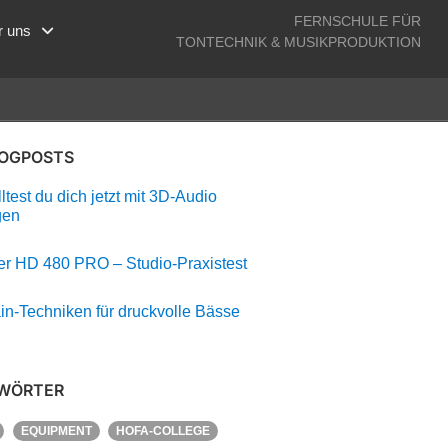
FERNSCHULE FÜR
r uns
TONTECHNIK & MUSIKPRODUKTION
LOGPOSTS
test du dich jetzt mit 3D-Audio
gen
r HD 480 PRO – Studio-Praxistest
in-Techniken für druckvolle Bässe
WÖRTER
EQUIPMENT
HOFA-COLLEGE