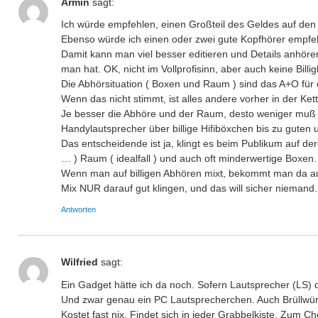
Armin
sagt:
Ich würde empfehlen, einen Großteil des Geldes auf de
Ebenso würde ich einen oder zwei gute Kopfhörer empfehle
Damit kann man viel besser editieren und Details anhöre
man hat. OK, nicht im Vollprofisinn, aber auch keine Bil
Die Abhörsituation ( Boxen und Raum ) sind das A+O für
Wenn das nicht stimmt, ist alles andere vorher in der Kett
Je besser die Abhöre und der Raum, desto weniger muß m
Handylautsprecher über billige Hifiböxchen bis zu guten
Das entscheidende ist ja, klingt es beim Publikum auf 
… ) Raum ( idealfall ) und auch oft minderwertige Boxen.
Wenn man auf billigen Abhören mixt, bekommt man da au
Mix NUR darauf gut klingen, und das will sicher niemand.
Antworten
Wilfried
sagt:
Ein Gadget hätte ich da noch. Sofern Lautsprecher (LS) d
Und zwar genau ein PC Lautsprecherchen. Auch Brüllwür
Kostet fast nix. Findet sich in jeder Grabbelkiste. Zum 