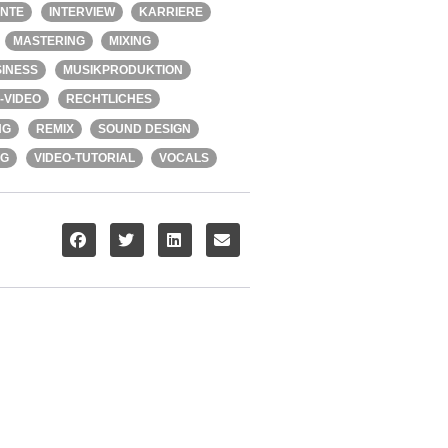
ENTE
INTERVIEW
KARRIERE
MASTERING
MIXING
INESS
MUSIKPRODUKTION
-VIDEO
RECHTLICHES
NG
REMIX
SOUND DESIGN
NG
VIDEO-TUTORIAL
VOCALS