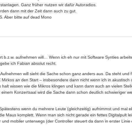
stanlagen. Ganz früher nutzen wir dafür Autoradios.
urden dann mit der Zeit dann auch zu gut.
S. Aber bitte auf dead Mono
rt b.z.w. aufnehmen will… Wenn ich eh nur mit Software Synties arbei
 gebe ich Fabian absolut recht.
Aufnehmen will sieht die Sache schon ganz anders aus. Da steht und fäll
00€ Mirkos an den Start – insbesondere dann nicht wenn ich in akusti
halt wissen wie die Mikros klingen und kann dann auch an vielen Stell
er einem Konzertsaal wird die Sache dann schon deutlich schwieriger we
 Spätestens wenn du mehrere Leute (gleichzeitig) aufnimmst und mal 
die Maus komplett. Wenn man sich nicht gerade ein fettes Digitalpult lei
iger und mobiler unterwegs (der Controller steuert da dann in erster Lini