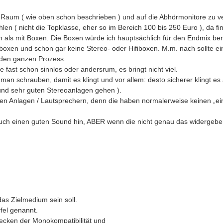
n Raum ( wie oben schon beschrieben ) und auf die Abhörmonitore zu 
n ( nicht die Topklasse, eher so im Bereich 100 bis 250 Euro ), da fin
n als mit Boxen. Die Boxen würde ich hauptsächlich für den Endmix ben
ligboxen und schon gar keine Stereo- oder Hifiboxen. M.m. nach sollte
 den ganzen Prozess.
e fast schon sinnlos oder andersrum, es bringt nicht viel.
an schrauben, damit es klingt und vor allem: desto sicherer klingt e
 und sehr guten Stereoanlagen gehen ).
deren Anlagen / Lautsprechern, denn die haben normalerweise keinen „
ch einen guten Sound hin, ABER wenn die nicht genau das widergeben
as Zielmedium sein soll.
fel genannt.
Checken der Monokompatibilität und