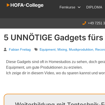
Fernkurse
DIPLOMA
+49 7251 
5 UNNÖTIGE Gadgets fürs
Fabian Freitag
Equipment
,
Mixing
,
Musikproduktion
,
Recor
Diese Gadgets sind oft in Homestudios zu sehen, doch gera
Equipment, um gute Produktionen zu erzielen.
Ich zeige dir in diesem Video, wo du sparen kannst und worin
Weiterbildung mit Tontechnik-