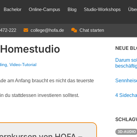
Bachelor
Online-Campus
Blog
Studio-Workshops
Übe
3472-222
college@hofa.de
Chat starten
 Homestudio
NEUE B
Darum soll
ding
,
Video-Tutorial
beschäfti
de am Anfang braucht es nicht das teuerste
Sennheise
 du stattdessen investieren solltest.
4 Sidecha
SCHLAG
3D-AUDIO
Fernkursen von HOFA –