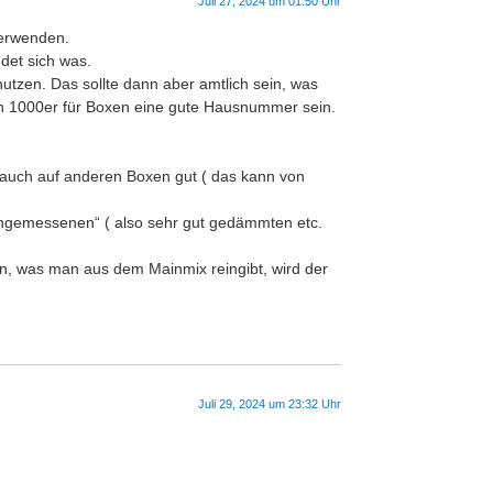
Juli 27, 2024 um 01:50 Uhr
verwenden.
det sich was.
utzen. Das sollte dann aber amtlich sein, was
 ein 1000er für Boxen eine gute Hausnummer sein.
s auch auf anderen Boxen gut ( das kann von
eingemessenen“ ( also sehr gut gedämmten etc.
, was man aus dem Mainmix reingibt, wird der
Juli 29, 2024 um 23:32 Uhr