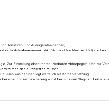
g und Tonstudio- und Audiogeräteeigenbau)
eld in die Aufnahmeraumakustik (Stichwort Nachhallzeit T60) stecken.
 Regie. Zur Einstellung eines reproduzierbaren Abhörpegels. Und zur 
äke wird man sich durchsetzen müssen.
OK. Alles was darüber liegt werte ich als Körperverletzung.
s bei einer Konzertbeschallung – löst bei mir einen 3tägigen Tinitus a