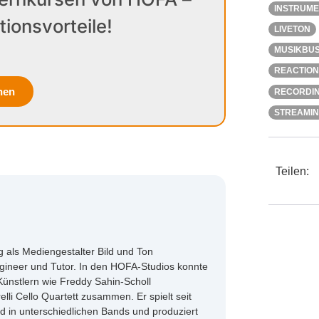
INSTRUM
tionsvorteile!
LIVETON
MUSIKBUS
REACTION
hen
RECORDI
STREAMI
Teilen:
 als Mediengestalter Bild und Ton
gineer und Tutor. In den HOFA-Studios konnte
Künstlern wie Freddy Sahin-Scholl
li Cello Quartett zusammen. Er spielt seit
ed in unterschiedlichen Bands und produziert