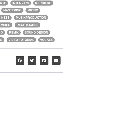
ENTE
INTERVIEW
KARRIERE
MASTERING
MIXING
INESS
MUSIKPRODUKTION
-VIDEO
RECHTLICHES
NG
REMIX
SOUND DESIGN
NG
VIDEO-TUTORIAL
VOCALS