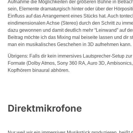
Aufnahme die Möglichkeiten der größeren Bühne in Betracht
sein, Elemente dramaturgisch hinter oder über der Hörpositi
Einfluss auf das Arrangement eines Stücks hat. Auch tontech
eindimensionalen Achse (Stereo) durch den Schritt zu im
dazu gewonnen und damit deutlich mehr “Leinwand” auf der 
Beitrag möchte ich das Mixing mal beiseite lassen und dir s
man ein musikalisches Geschehen in 3D aufnehmen kann.
Übrigens: Falls dir kein immersives Lautsprecher-Setup zur 
Formate (Dolby Atmos, Sony 360 RA, Auro 3D, Ambisonics,
Kopfhörern binaural abhören.
Direktmikrofone
Nur weil wir ein immersives Musikstück produzieren, heißt da