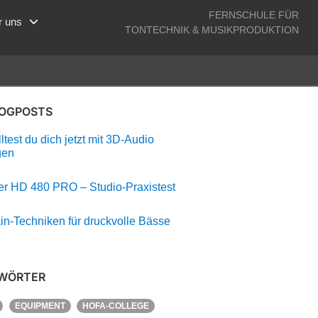
FERNSCHULE FÜR
r uns
TONTECHNIK & MUSIKPRODUKTION
LOGPOSTS
test du dich jetzt mit 3D-Audio
gen
r HD 480 PRO – Studio-Praxistest
in-Techniken für druckvolle Bässe
WÖRTER
EQUIPMENT
HOFA-COLLEGE