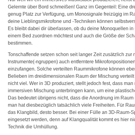
Gelernte über Bord schmeißen! Ganz im Gegenteil: Eine dre
genug Platz zur Verfügung, um Monosignale freizügig im Rau
deine Lieblingsmikrofone und -Techniken können selbstvers
Es bleibt dabei dir überlassen, ob du deine Monoquellen in
einem Bed zuordnen möchtest und auch die Größe der Scha
bestimmen.
Tonschaffende setzen schon seit langer Zeit zusätzlich zur
Instrumente(-ngruppen) auch entferntere Mikrofonpositione
einzufangen. Solche verteilten Raummikrofone können ebe
Belieben im dreidimensionalen Raum der Mischung verteilt 
nicht viel. Wer in 3D produziert, stellt jedoch fest, dass man
immersiven Mischung unterbringen kann, um eine plastisch
Das bedeutet übrigens nicht, dass die Anordnung im Raum
man hat diesbezüglich tatsächlich viele Freiheiten. Für Raum
das Klangbild, desto besser. Bei einer Fülle an 3D-Raum-S
eingesetzt werden, denn auf Klangqualität kommt es hier nic
Technik die Umhüllung.