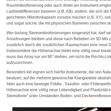
Raummikrofonierung oder auch direkt am Instrument eingese
Laufzeitdifferenzen basieren (z.B. AB), andere, die sich d
gerichteten Mikrofonkapseln zunutze machen (z.B. XY), sol
und sogar solche, die mit physischen Barrieren zwischen de
Wer bislang Stereomikrofonierungen eingesetzt hat, darf se
Anordnungen bleiben und diese nach Belieben im 3D-Mix pl
zusätzlich durch die zusätzlichen Raumachsen eine neue D
Insbesondere die Höhenachse bietet eine völlig neue kreat
muss das Array nur um 90° drehen, um nicht die Rechts-Li
aufzuzeichnen.
Besonders toll eignen sich hierfür Instrumente, die von N
besitzen, auf der mehrere gewünschte Klanganteile abstrah
Aber auch eine bewegte Fiddle-, Saxofon- oder Flötenperf
Höhenachse eine völlig neue Lebendigkeit und Plastizität 
Stereofonie” unter Umständen Boden- und Deckenreflexione