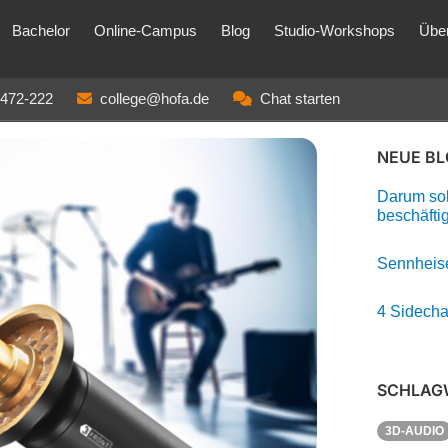
Bachelor
Online-Campus
Blog
Studio-Workshops
Übe
3472-222
college@hofa.de
Chat starten
NEUE B
Darum soll
beschäfti
Sennheise
4 Sidecha
SCHLAG
3D-AUDIO