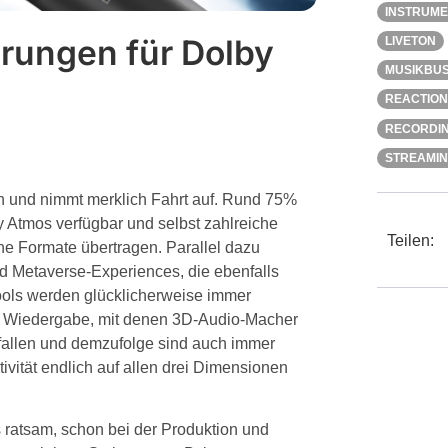
INSTRUM
rungen für Dolby
LIVETON
MUSIKBUS
REACTION
RECORDI
STREAMI
n und nimmt merklich Fahrt auf. Rund 75%
y Atmos verfügbar und selbst zahlreiche
Teilen:
e Formate übertragen. Parallel dazu
Metaverse-Experiences, die ebenfalls
ools werden glücklicherweise immer
und Wiedergabe, mit denen 3D-Audio-Macher
efallen und demzufolge sind auch immer
ivität endlich auf allen drei Dimensionen
 ratsam, schon bei der Produktion und