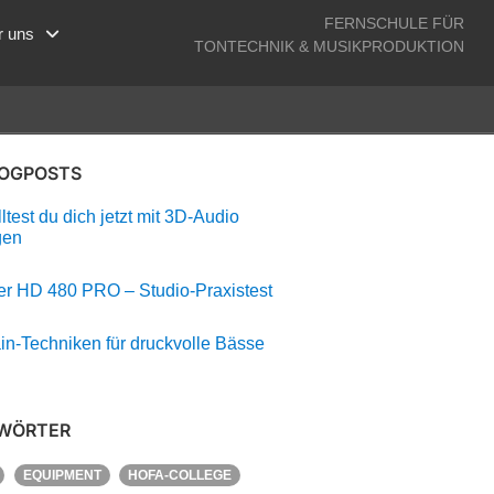
FERNSCHULE FÜR
r uns
TONTECHNIK & MUSIKPRODUKTION
LOGPOSTS
test du dich jetzt mit 3D-Audio
gen
r HD 480 PRO – Studio-Praxistest
in-Techniken für druckvolle Bässe
WÖRTER
EQUIPMENT
HOFA-COLLEGE