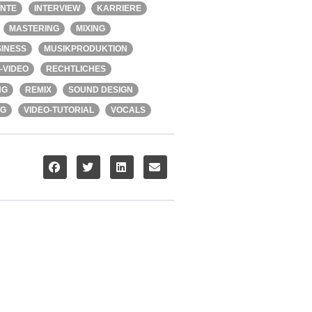
ENTE
INTERVIEW
KARRIERE
MASTERING
MIXING
INESS
MUSIKPRODUKTION
-VIDEO
RECHTLICHES
NG
REMIX
SOUND DESIGN
NG
VIDEO-TUTORIAL
VOCALS