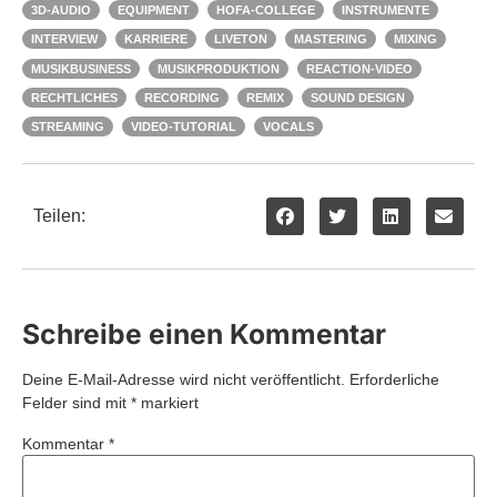
3D-AUDIO
EQUIPMENT
HOFA-COLLEGE
INSTRUMENTE
INTERVIEW
KARRIERE
LIVETON
MASTERING
MIXING
MUSIKBUSINESS
MUSIKPRODUKTION
REACTION-VIDEO
RECHTLICHES
RECORDING
REMIX
SOUND DESIGN
STREAMING
VIDEO-TUTORIAL
VOCALS
Teilen:
Schreibe einen Kommentar
Deine E-Mail-Adresse wird nicht veröffentlicht.
Erforderliche
Felder sind mit
*
markiert
Kommentar
*