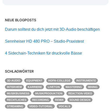
NEUE BLOGPOSTS
Darum solltest du dich jetzt mit 3D-Audio beschäftigen
Sennheiser HD 480 PRO – Studio-Praxistest
4 Sidechain-Techniken für druckvolle Bässe
SCHLAGWÖRTER
3D-AUDIO
EQUIPMENT
HOFA-COLLEGE
INSTRUMENTE
INTERVIEW
KARRIERE
LIVETON
MASTERING
MIXING
MUSIKBUSINESS
MUSIKPRODUKTION
REACTION-VIDEO
RECHTLICHES
RECORDING
REMIX
SOUND DESIGN
STREAMING
VIDEO-TUTORIAL
VOCALS