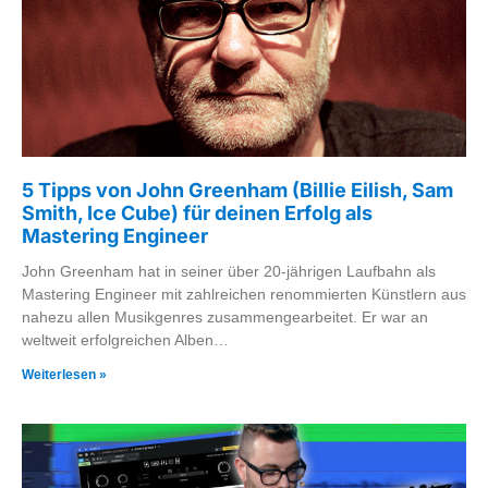
5 Tipps von John Greenham (Billie Eilish, Sam
Smith, Ice Cube) für deinen Erfolg als
Mastering Engineer
John Greenham hat in seiner über 20-jährigen Laufbahn als
Mastering Engineer mit zahlreichen renommierten Künstlern aus
nahezu allen Musikgenres zusammengearbeitet. Er war an
weltweit erfolgreichen Alben…
Weiterlesen »