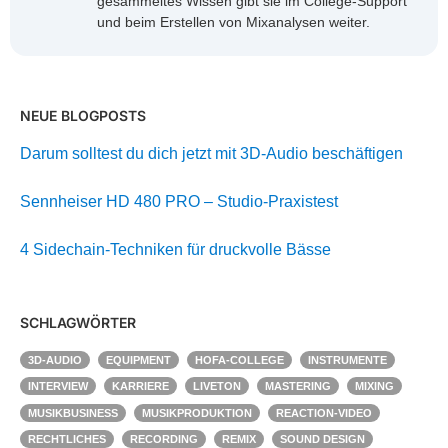
gesammeltes Wissen gibt sie im College-Support
und beim Erstellen von Mixanalysen weiter.
NEUE BLOGPOSTS
Darum solltest du dich jetzt mit 3D-Audio beschäftigen
Sennheiser HD 480 PRO – Studio-Praxistest
4 Sidechain-Techniken für druckvolle Bässe
SCHLAGWÖRTER
3D-AUDIO
EQUIPMENT
HOFA-COLLEGE
INSTRUMENTE
INTERVIEW
KARRIERE
LIVETON
MASTERING
MIXING
MUSIKBUSINESS
MUSIKPRODUKTION
REACTION-VIDEO
RECHTLICHES
RECORDING
REMIX
SOUND DESIGN