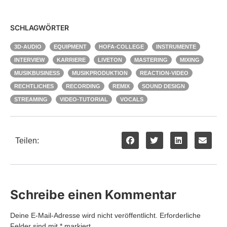
SCHLAGWÖRTER
3D-AUDIO
EQUIPMENT
HOFA-COLLEGE
INSTRUMENTE
INTERVIEW
KARRIERE
LIVETON
MASTERING
MIXING
MUSIKBUSINESS
MUSIKPRODUKTION
REACTION-VIDEO
RECHTLICHES
RECORDING
REMIX
SOUND DESIGN
STREAMING
VIDEO-TUTORIAL
VOCALS
Teilen:
Schreibe einen Kommentar
Deine E-Mail-Adresse wird nicht veröffentlicht.
Erforderliche
Felder sind mit
*
markiert