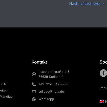
Nachricht schicken ›
Kontakt
Soc
Lusshardtstraße 1-3
76689 Karlsdorf
HOFA
+49 7251 3472-222
Imp
eiten
college@hofa.de
/kündigen
WhatsApp
E