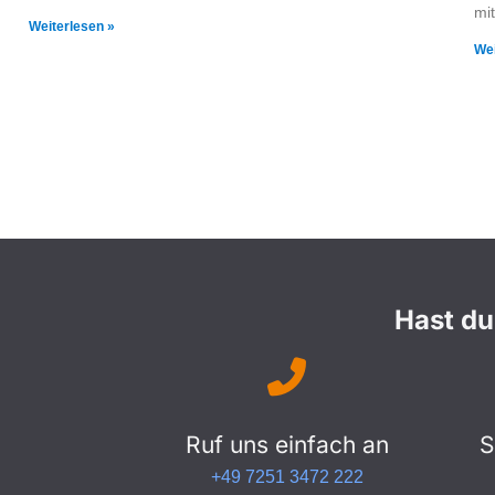
mi
Weiterlesen »
Wei
Hast du
Ruf uns einfach an
S
+49 7251 3472 222