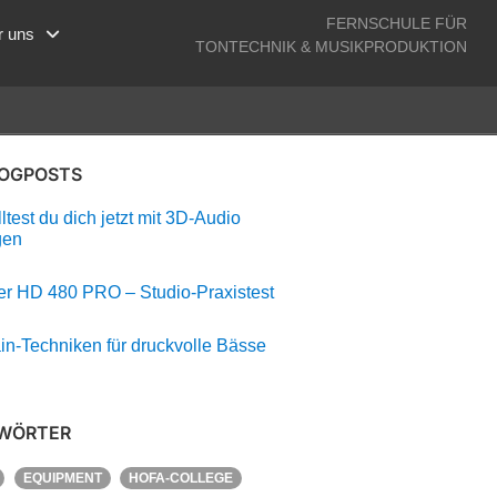
FERNSCHULE FÜR
r uns
TONTECHNIK & MUSIKPRODUKTION
LOGPOSTS
test du dich jetzt mit 3D-Audio
gen
r HD 480 PRO – Studio-Praxistest
in-Techniken für druckvolle Bässe
WÖRTER
EQUIPMENT
HOFA-COLLEGE