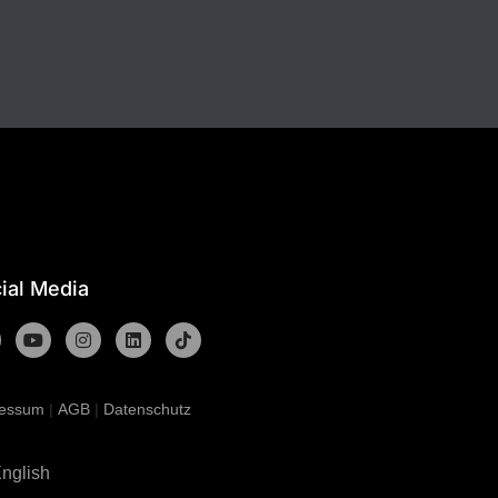
ial Media
ressum
|
AGB
|
Datenschutz
nglish