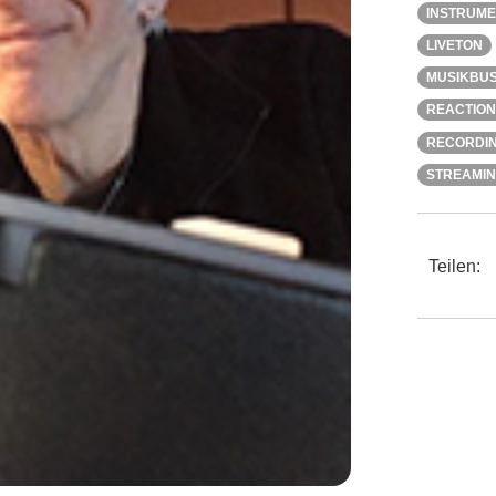
INSTRUM
LIVETON
MUSIKBUS
REACTION
RECORDI
STREAMI
Teilen: