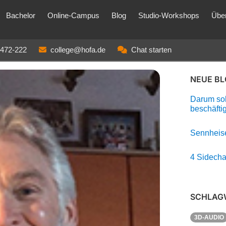
Bachelor
Online-Campus
Blog
Studio-Workshops
Übe
3472-222
college@hofa.de
Chat starten
NEUE B
Darum soll
beschäfti
Sennheise
4 Sidecha
SCHLAG
3D-AUDIO