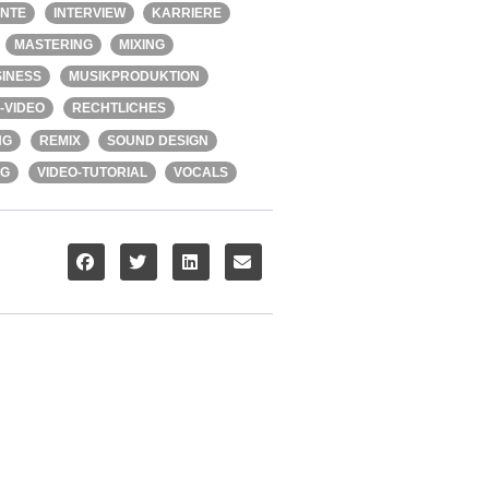
ENTE
INTERVIEW
KARRIERE
MASTERING
MIXING
INESS
MUSIKPRODUKTION
-VIDEO
RECHTLICHES
NG
REMIX
SOUND DESIGN
NG
VIDEO-TUTORIAL
VOCALS