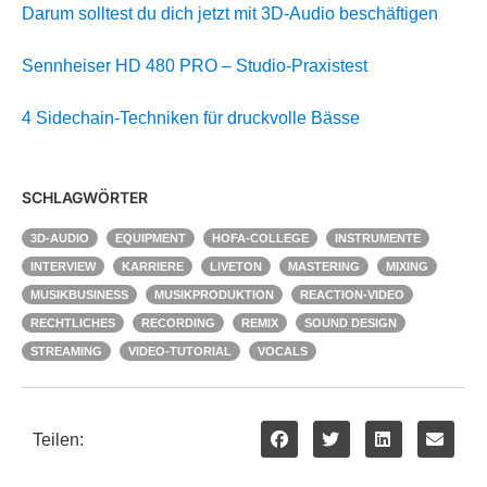
Darum solltest du dich jetzt mit 3D-Audio beschäftigen
Sennheiser HD 480 PRO – Studio-Praxistest
4 Sidechain-Techniken für druckvolle Bässe
SCHLAGWÖRTER
3D-AUDIO
EQUIPMENT
HOFA-COLLEGE
INSTRUMENTE
INTERVIEW
KARRIERE
LIVETON
MASTERING
MIXING
MUSIKBUSINESS
MUSIKPRODUKTION
REACTION-VIDEO
RECHTLICHES
RECORDING
REMIX
SOUND DESIGN
STREAMING
VIDEO-TUTORIAL
VOCALS
Teilen: