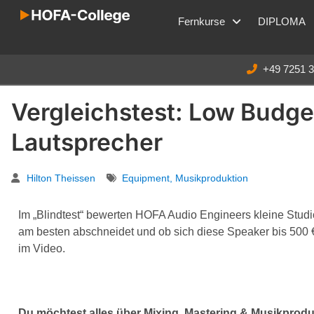
Fernkurse
DIPLOMA
+49 7251 
Vergleichstest: Low Budge
Lautsprecher
Hilton Theissen
Equipment
,
Musikproduktion
Im „Blindtest“ bewerten HOFA Audio Engineers kleine Stud
am besten abschneidet und ob sich diese Speaker bis 500 €
im Video.
Du möchtest alles über Mixing, Mastering & Musikprodu