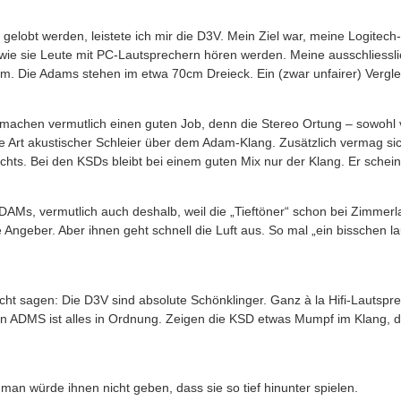
gelobt werden, leistete ich mir die D3V. Mein Ziel war, meine Logitec
 wie sie Leute mit PC-Lautsprechern hören werden. Meine ausschliess
. Die Adams stehen im etwa 70cm Dreieck. Ein (zwar unfairer) Vergleic
chen vermutlich einen guten Job, denn die Stereo Ortung – sowohl von 
ne Art akustischer Schleier über dem Adam-Klang. Zusätzlich vermag s
hts. Bei den KSDs bleibt bei einem guten Mix nur der Klang. Er schei
den ADAMs, vermutlich auch deshalb, weil die „Tieftöner“ schon bei Zi
 Angeber. Aber ihnen geht schnell die Luft aus. So mal „ein bisschen la
cht sagen: Die D3V sind absolute Schönklinger. Ganz à la Hifi-Lautspre
den ADMS ist alles in Ordnung. Zeigen die KSD etwas Mumpf im Klang,
n würde ihnen nicht geben, dass sie so tief hinunter spielen.