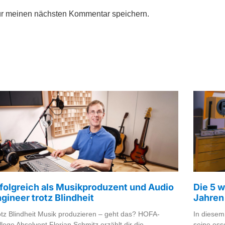
ür meinen nächsten Kommentar speichern.
folgreich als Musikproduzent und Audio
Die 5 w
gineer trotz Blindheit
Jahren
otz Blindheit Musik produzieren – geht das? HOFA-
In diesem
llege Absolvent Florian Schmitz erzählt dir die
seine esse