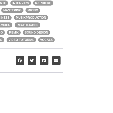
ENTE
INTERVIEW
KARRIERE
MASTERING
MIXING
INESS
MUSIKPRODUKTION
-VIDEO
RECHTLICHES
NG
REMIX
SOUND DESIGN
NG
VIDEO-TUTORIAL
VOCALS