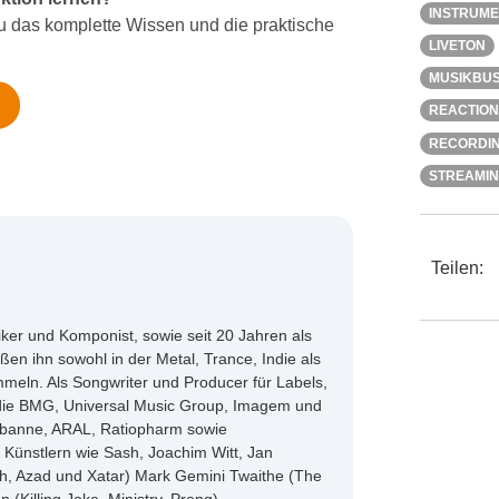
INSTRUM
as komplette Wissen und die praktische
LIVETON
MUSIKBUS
REACTION
RECORDI
STREAMI
Teilen:
siker und Komponist, sowie seit 20 Jahren als
ßen ihn sowohl in der Metal, Trance, Indie als
eln. Als Songwriter und Producer für Labels,
die BMG, Universal Music Group, Imagem und
abanne, ARAL, Ratiopharm sowie
 Künstlern wie Sash, Joachim Witt, Jan
h, Azad und Xatar) Mark Gemini Twaithe (The