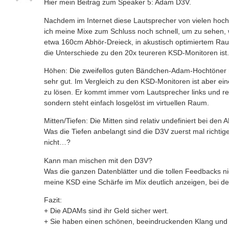
Hier mein Beitrag zum Speaker 5: Adam D3V.
Nachdem im Internet diese Lautsprecher von vielen hoch 
ich meine Mixe zum Schluss noch schnell, um zu sehen,
etwa 160cm Abhör-Dreieck, in akustisch optimiertem Raum
die Unterschiede zu den 20x teureren KSD-Monitoren ist.
Höhen: Die zweifellos guten Bändchen-Adam-Hochtöner ma
sehr gut. Im Vergleich zu den KSD-Monitoren ist aber ei
zu lösen. Er kommt immer vom Lautsprecher links und rec
sondern steht einfach losgelöst im virtuellen Raum.
Mitten/Tiefen: Die Mitten sind relativ undefiniert bei 
Was die Tiefen anbelangt sind die D3V zuerst mal richtige
nicht…?
Kann man mischen mit den D3V?
Was die ganzen Datenblätter und die tollen Feedbacks ni
meine KSD eine Schärfe im Mix deutlich anzeigen, bei 
Fazit:
+ Die ADAMs sind ihr Geld sicher wert.
+ Sie haben einen schönen, beeindruckenden Klang und ma