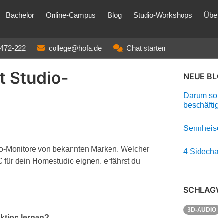
Bachelor
Online-Campus
Blog
Studio-Workshops
Übe
3472-222
college@hofa.de
Chat starten
t Studio-
NEUE B
Darum soll
beschäfti
Sennheise
io-Monitore von bekannten Marken. Welcher
4 Sidecha
 für dein Homestudio eignen, erfährst du
SCHLAG
3D-AUDIO
ktion lernen?