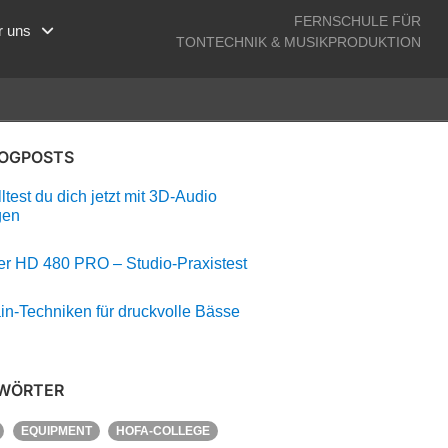
FERNSCHULE FÜR
r uns
TONTECHNIK & MUSIKPRODUKTION
LOGPOSTS
test du dich jetzt mit 3D-Audio
gen
r HD 480 PRO – Studio-Praxistest
in-Techniken für druckvolle Bässe
WÖRTER
EQUIPMENT
HOFA-COLLEGE