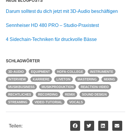
NEUE BLOGPOSTS
Darum solltest du dich jetzt mit 3D-Audio beschäftigen
Sennheiser HD 480 PRO – Studio-Praxistest
4 Sidechain-Techniken für druckvolle Bässe
SCHLAGWÖRTER
3D-AUDIO
EQUIPMENT
HOFA-COLLEGE
INSTRUMENTE
INTERVIEW
KARRIERE
LIVETON
MASTERING
MIXING
MUSIKBUSINESS
MUSIKPRODUKTION
REACTION-VIDEO
RECHTLICHES
RECORDING
REMIX
SOUND DESIGN
STREAMING
VIDEO-TUTORIAL
VOCALS
Teilen: