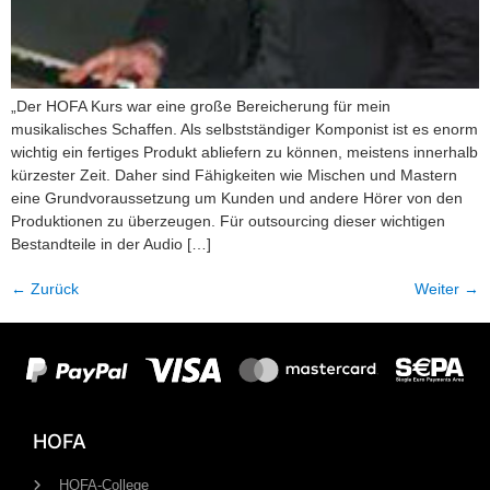
„Der HOFA Kurs war eine große Bereicherung für mein
musikalisches Schaffen. Als selbst­ständiger Komponist ist es enorm
wichtig ein fertiges Produkt abliefern zu können, meistens innerhalb
kürzester Zeit. Daher sind Fähigkeiten wie Mischen und Mastern
eine Grundvoraussetzung um Kunden und andere Hörer von den
Produktionen zu überzeugen. Für outsourcing dieser wichtigen
Bestandteile in der Audio […]
←
Zurück
Weiter
→
HOFA
HOFA-College