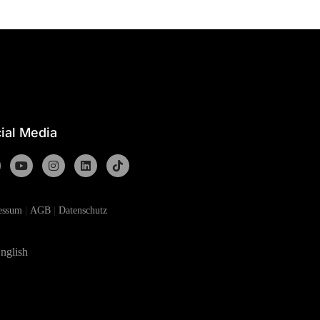
ial Media
essum
|
AGB
|
Datenschutz
nglish