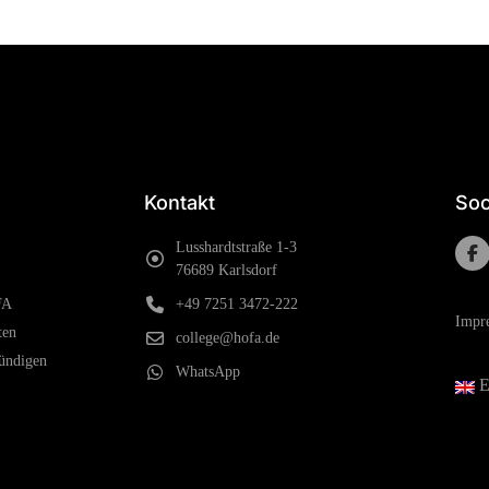
Kontakt
Soc
Lusshardtstraße 1-3
76689 Karlsdorf
FA
+49 7251 3472-222
Impr
ten
college@hofa.de
ündigen
WhatsApp
E