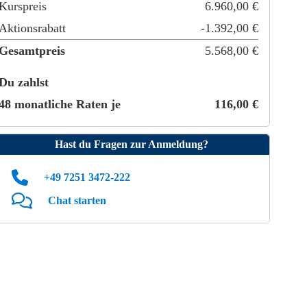
Kurspreis
6.960
,
00
€
Aktionsrabatt
-
1.392
,
00
€
Gesamtpreis
5.568
,
00
€
Du zahlst
48 monatliche Raten je
116
,
00
€
Hast du Fragen zur Anmeldung?
+49 7251 3472‑222
Chat starten