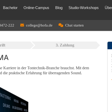
Bachelor
Online-Campus
Blog
Studio-Workshops
Übe
3472-222
college@hofa.de
Chat starten
rift
3. Zahlung
OMA
he Karriere in der Tontechnik-Branche brauchst. Mit dem
ie praktische Erfahrung für überragenden Sound.