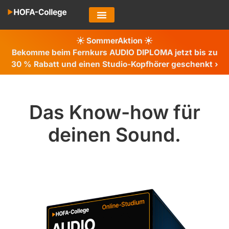
SommerAktion
Bekomme beim Fernkurs AUDIO DIPLOMA jetzt bis zu
30 %
Rabatt und einen Studio-Kopfhörer geschenkt ›
Das Know-how für
deinen Sound.