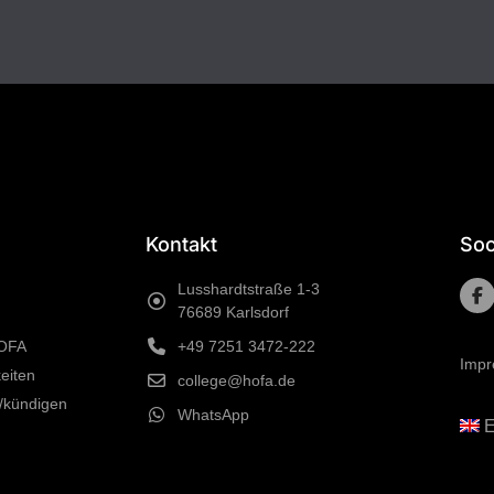
Kontakt
Soc
Lusshardtstraße 1-3
76689 Karlsdorf
HOFA
+49 7251 3472-222
Imp
eiten
college@hofa.de
/kündigen
WhatsApp
E