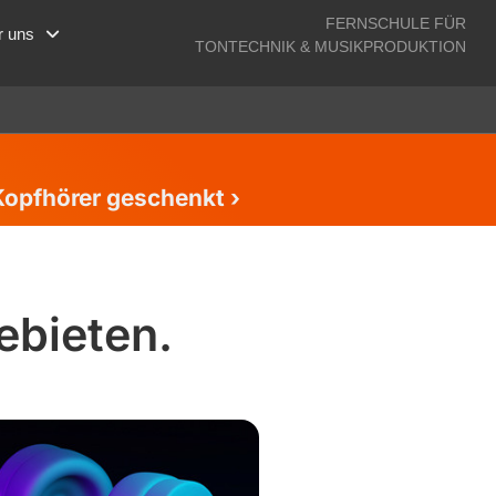
FERNSCHULE FÜR
r uns
TONTECHNIK & MUSIKPRODUKTION
Kopfhörer geschenkt ›
ebieten.