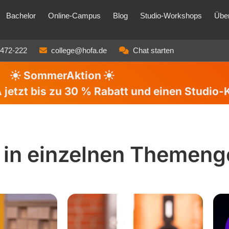
Bachelor
Online-Campus
Blog
Studio-Workshops
Übe
3472-222
college@hofa.de
Chat starten
SommerAktion
jetzt bis zu
30 %
Rabatt und einen Studio-
 in einzelnen Themeng