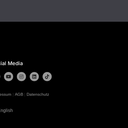
ial Media
ressum
|
AGB
|
Datenschutz
nglish