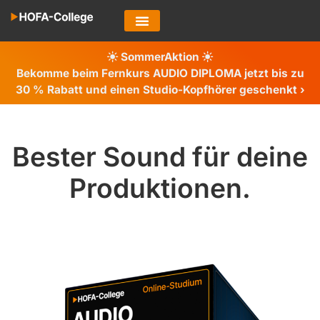
SommerAktion
Bekomme beim Fernkurs AUDIO DIPLOMA jetzt bis zu
30 %
Rabatt und einen Studio-Kopfhörer geschenkt ›
Bester Sound für deine
Produktionen.