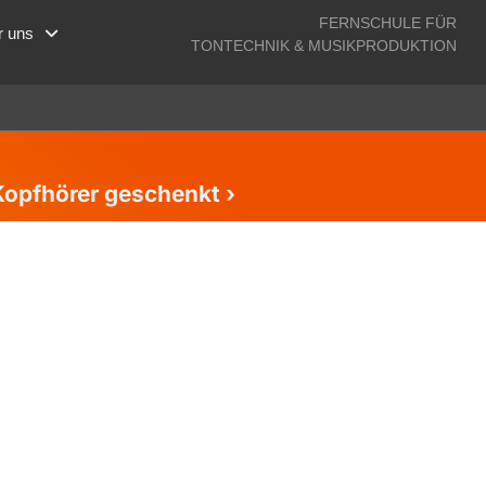
FERNSCHULE FÜR
r uns
TONTECHNIK & MUSIKPRODUKTION
Kopfhörer geschenkt ›