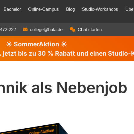
Bachelor
Online-Campus
Blog
Studio-Workshops
Übe
3472-222
college@hofa.de
Chat starten
SommerAktion
jetzt bis zu
30 %
Rabatt und einen Studio-
hnik als Nebenjob