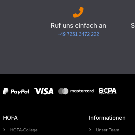
Ruf uns einfach an
S
+49 7251 3472 222
HOFA
Informationen
HOFA-College
Unser Team