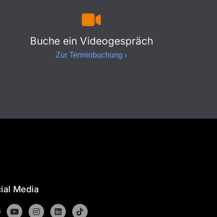
Buche ein Videogespräch
Zur Terminbuchung ›
ial Media