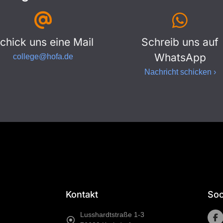
chick uns eine Mail
Schreib uns auf
WhatsApp
college@hofa.de
Nachricht schicken ›
Kontakt
Soc
Lusshardtstraße 1-3