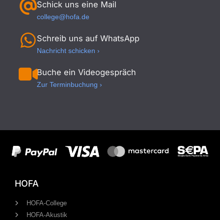
Schick uns eine Mail
college@hofa.de
Schreib uns auf WhatsApp
Nachricht schicken ›
Buche ein Videogespräch
Zur Terminbuchung ›
HOFA
HOFA-College
HOFA-Akustik